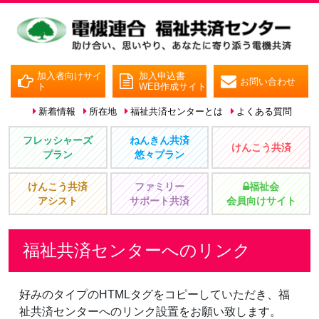
加入者向けサイ
加入申込書
お問い合わせ
ト
WEB作成サイト
新着情報
所在地
福祉共済センターとは
よくある質問
フレッシャーズ
ねんきん共済
けんこう共済
プラン
悠々プラン
けんこう共済
ファミリー
福祉会
アシスト
サポート共済
会員向けサイト
福祉共済センターへのリンク
好みのタイプのHTMLタグをコピーしていただき、福
祉共済センターへのリンク設置をお願い致します。