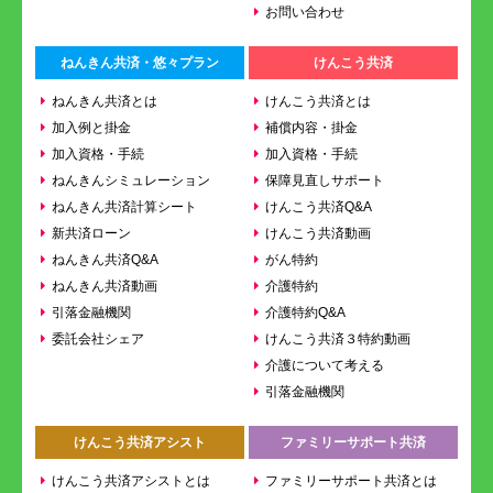
お問い合わせ
ねんきん共済・悠々プラン
けんこう共済
ねんきん共済とは
けんこう共済とは
加入例と掛金
補償内容・掛金
加入資格・手続
加入資格・手続
ねんきんシミュレーション
保障見直しサポート
ねんきん共済計算シート
けんこう共済Q&A
新共済ローン
けんこう共済動画
ねんきん共済Q&A
がん特約
ねんきん共済動画
介護特約
引落金融機関
介護特約Q&A
委託会社シェア
けんこう共済３特約動画
介護について考える
引落金融機関
けんこう共済アシスト
ファミリーサポート共済
けんこう共済アシストとは
ファミリーサポート共済とは