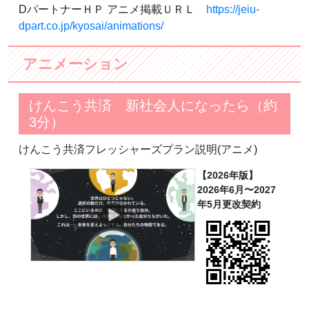
DパートナーＨＰ アニメ掲載ＵＲＬ
https://jeiu-
dpart.co.jp/kyosai/animations/
アニメーション
けんこう共済 新社会人になったら（約
3分）
けんこう共済フレッシャーズプラン説明(アニメ)
【2026年版】
2026年6月〜2027
年5月更改契約