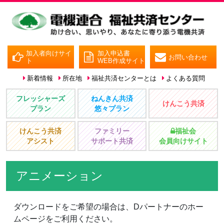
加入者向けサイ
加入申込書
お問い合わせ
ト
WEB作成サイト
新着情報
所在地
福祉共済センターとは
よくある質問
フレッシャーズ
ねんきん共済
けんこう共済
プラン
悠々プラン
けんこう共済
ファミリー
福祉会
アシスト
サポート共済
会員向けサイト
アニメーション
ダウンロードをご希望の場合は、Dパートナーのホー
ムページをご利用ください。